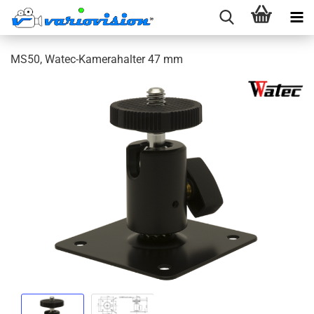
MS50, Watec-Kamerahalter 47 mm