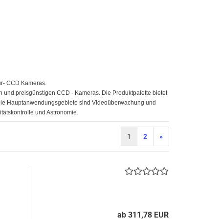
tur- CCD Kameras.
en und preisgünstigen CCD - Kameras. Die Produktpalette bietet
en. Die Hauptanwendungsgebiete sind Videoüberwachung und
itätskontrolle und Astronomie.
1
2
»
ab 311,78 EUR