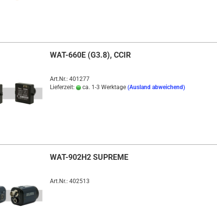
WAT-660E (G3.8), CCIR
Art.Nr.: 401277
Lieferzeit:
ca. 1-3 Werktage
(Ausland abweichend)
WAT-902H2 SUPREME
Art.Nr.: 402513