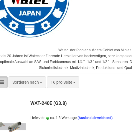
Watec, der Pionier auf dem Gebiet von Minia
r als 20 Jahren ist Watec der führende Hersteller von hochwertigen, sehr kompakt
 optimale Auswahl an S/W- und Farbkameras mit 1/4 " , 1/3 " und 1/2 " - Sensor
Sicherheitstechnik, Medizintechnik, Produktions- und Qual
Sortieren nach
pro Seite
Sortieren nach
16 pro Seite
WAT-240E (G3.8)
Lieferzeit:
ca. 1-3 Werktage
(Ausland abweichend)