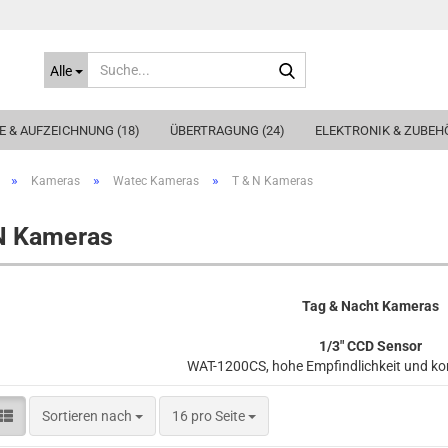
Suche...
Alle
 & AUFZEICHNUNG (18)
ÜBERTRAGUNG (24)
ELEKTRONIK & ZUBEHÖ
»
»
»
Kameras
Watec Kameras
T & N Kameras
N Kameras
Tag & Nacht Kameras
1/3" CCD Sensor
WAT-1200CS, hohe Empfindlichkeit und 
Sortieren nach
pro Seite
Sortieren nach
16 pro Seite