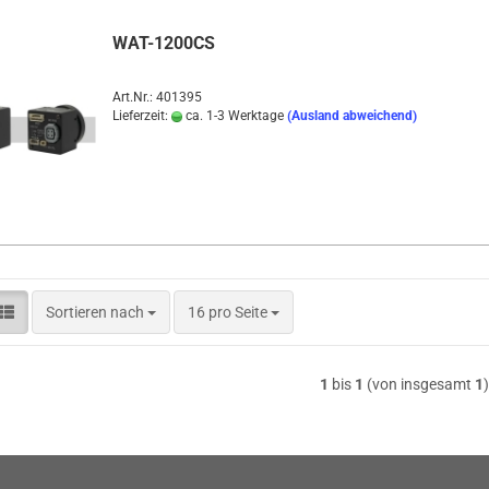
WAT-1200CS
Art.Nr.: 401395
Lieferzeit:
ca. 1-3 Werktage
(Ausland abweichend)
Sortieren nach
pro Seite
Sortieren nach
16 pro Seite
1
bis
1
(von insgesamt
1
)