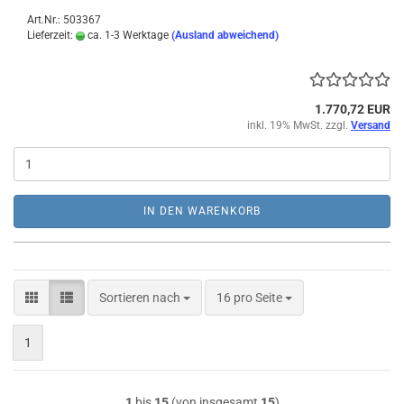
Art.Nr.: 503367
Lieferzeit:
ca. 1-3 Werktage
(Ausland abweichend)
1.770,72 EUR
inkl. 19% MwSt. zzgl.
Versand
IN DEN WARENKORB
Sortieren nach
pro Seite
Sortieren nach
16 pro Seite
1
1
bis
15
(von insgesamt
15
)