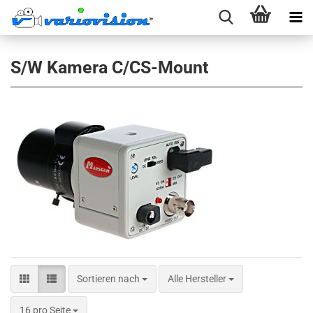
S/W Kamera C/CS-Mount
Sortieren nach
Sortieren nach
Alle Hersteller
pro Seite
16 pro Seite